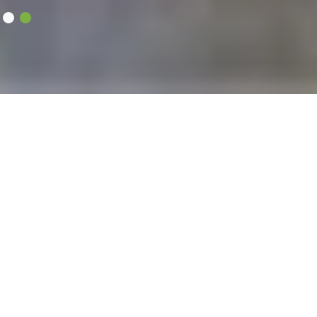
Grâce à une méthodologie
innovante et à l'engagement de
tiers de confiance, Réseau ECO
HABITAT accompagne les familles
les plus modestes dans la
rénovation globale de leur
logement,
offrant un habitat sain,
digne, économique et respectueux