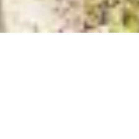
Pour vous offrir une meilleure expérience sur
mobile, votre don s'effectuera directement sur la
page sécurisée d'HelloAsso.
Faire un don depuis HelloAsso