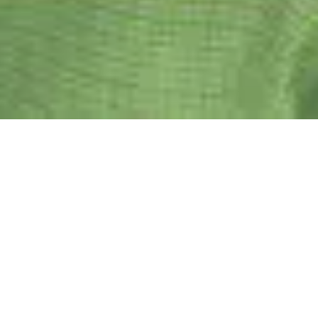
Rapport Activité Réseau Eco
Habitat 2021
Trois femmes d’exception ont incarné notre
année 2021 :
Emmanuelle Wargon
, ancienne
ministre du Logement,
Emmanuelle Béart
,
comédienne engagée auprès de Stop Exclusion